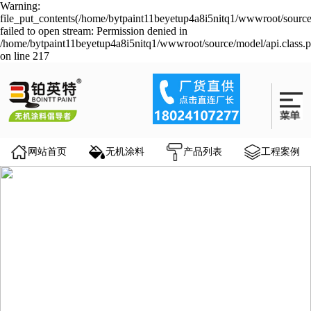
Warning:
file_put_contents(/home/bytpaint11beyetup4a8i5nitq1/wwwroot/source
failed to open stream: Permission denied in
/home/bytpaint11beyetup4a8i5nitq1/wwwroot/source/model/api.class.
on line 217
网站首页
无机涂料
产品列表
工程案例