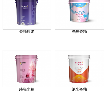
瓷釉原浆
净醛瓷釉
臻瓷水釉
纳米瓷釉