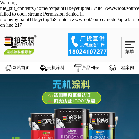
Warning:
file_put_contents(/home/bytpaint11beyetup4a8i5nitq1/wwwroot/source
failed to open stream: Permission denied in
/home/bytpaint11beyetup4a8i5nitq1/wwwroot/source/model/api.class.
on line 217
网站首页
无机涂料
产品列表
工程案例