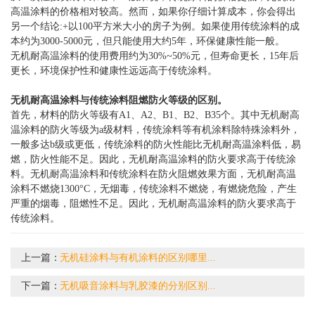
高温涂料
的价格相对较高。然而，如果你仔细计算成本，你会得出
另一个结论
:+以100平方米大小的房子为例。如果使用
传统涂料
的成
本约为
3000-5000元，但只能使用大约5年，环保健康性能一般。
无机耐高温涂料
的使用费用约为
30%~50%元，但寿命更长，15年后
更长，环境保护性和健康性远远高于
传统涂料
。
无机耐高温涂料
与
传统涂料
阻燃防火等级的区别。
首先，材料的防火等级有
A1、A2、B1、B2、B35个。其中
无机耐高
温涂料
的防火等级为
a级材料，
传统涂料
等有机涂料除特殊涂料外，
一般多达
b级或更低，
传统涂料
的防火性能比
无机耐高温涂料
低，易
燃，防火性能不足。因此，
无机耐高温涂料
的防火要求高于
传统涂
料
。
无机耐高温涂料
和
传统涂料
在防火阻燃效果方面，
无机耐高温
涂料
不燃烧
1300°C，无烟毒，
传统涂料
不燃烧，有燃烧危险，产生
严重的烟毒，阻燃性不足。因此，
无机耐高温涂料
的防火要求高于
传统涂料
。
上一篇：
无机硅涂料与有机涂料的区别哪里...
下一篇：
无机吸音涂料与乳胶漆的分别区别...