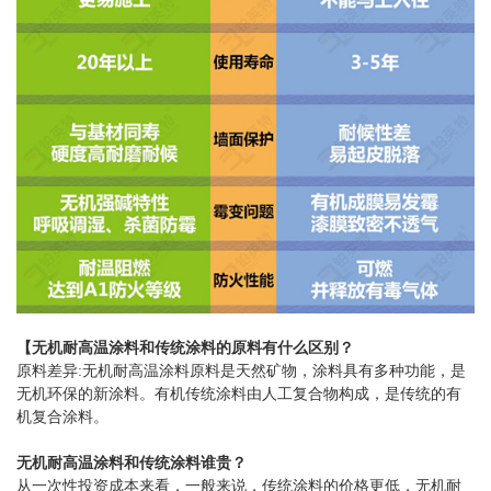
【
无机耐高温涂料
和
传统涂料
的原料有什么区别？
原料差异
:
无机耐高温涂料
原料是天然矿物，涂料具有多种功能，是
无机环保的新涂料。有机
传统涂料
由人工复合物构成，是传统的有
机复合涂料。
无机耐高温涂料
和
传统涂料
谁贵？
从一次性投资成本来看，一般来说，
传统涂料
的价格更低，
无机耐