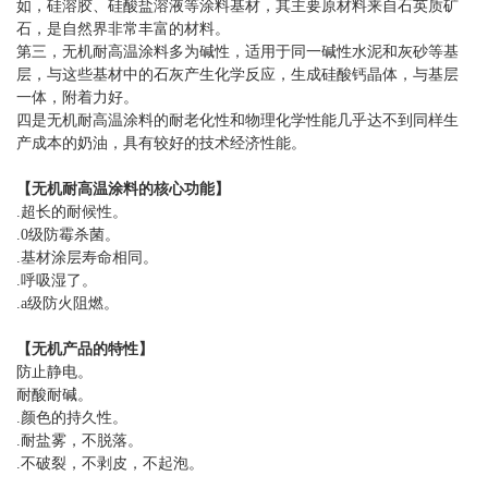
如，硅溶胶、硅酸盐溶液等涂料基材，其主要原材料来自石英质矿
石，是自然界非常丰富的材料。
第三，
无机耐高温涂料
多为碱性，适用于同一碱性水泥和灰砂等基
层，与这些基材中的石灰产生化学反应，生成硅酸钙晶体，与基层
一体，附着力好。
四是
无机耐高温涂料
的耐老化性和物理化学性能几乎达不到同样生
产成本的奶油，具有较好的技术经济性能。
【
无机耐高温涂料
的核心功能】
.超长的耐候性。
.0级防霉杀菌。
.基材涂层寿命相同。
.呼吸湿了。
.a级防火阻燃。
【无机产品的特性】
防止静电。
耐酸耐碱。
.颜色的持久性。
.耐盐雾，不脱落。
.不破裂，不剥皮，不起泡。