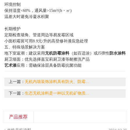
环境控制
保持湿度<60%，通风量>15m³/(h・㎡)‌
温差大时避免冷凝水积聚‌
长期维护‌
定期检查墙角、管道周边等易发霉区域‌
小面积霉斑可用8.9元/升的高登修补漆应急处理
五、特殊场景解决方案
地下室返潮‌：建议采用
无机防霉涂料
（如百适涂）或J5弹性
防水涂料
厨卫墙面‌：优先选择嘉宝莉厨卫漆等耐擦洗产品
艺术漆
应用‌：需确保涂层具备防霉抗菌功能‌
上一篇：
无机内墙装饰涂料具有防火、防霉...
下一篇：
生态无机涂料是一种以无机矿物质...
产品推荐