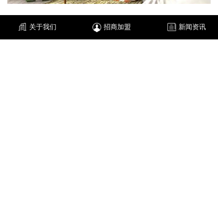
生态
无机艺术涂料
款式新颖丰富，色彩丰富，图案鲜明，能够
关于我们
招商加盟
新闻资讯
满足不同消费者的需求，并根据用户的需求设计图案。相比壁纸或
传统涂料，所创造的效果肯定是单一的，而艺术涂料的表现形式则
更加多样；
环境保护是当今人人关注的话题。
生态无机艺术涂料
健康环
保，产品采用全面优质的环保原料，所以
生态无机艺术涂料
也是环
保的。
讲了
生态无机艺术涂料
的优点之后，凡事有利有弊，
生态无机
艺术涂料
也不例外。它最大的缺点是，越是特殊的
生态无机艺术涂
料
，就越难施工，不像乳胶漆或墙纸。成果质量与施工师傅的专业
技能有很大关系，要求专业施工人员具有较高的施工水平和审美。
所以在选师傅的时候要特别注意，不要贪图低价，而要忽略整体的
装修效果。
上一篇：
陶晶石涂料
下一篇：
天鹅绒无机艺术漆