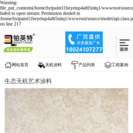
Warning:
file_put_contents(/home/bytpaint11beyetup4a8i5nitq1/wwwroot/source
failed to open stream: Permission denied in
/home/bytpaint11beyetup4a8i5nitq1/wwwroot/source/model/api.class.
on line 217
网站首页
无机涂料
产品列表
工程案例
生态无机艺术涂料