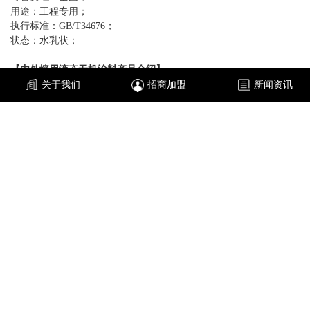
用途：工程专用；
执行标准：
GB/T34676；
状态：水乳状；
【
内外墙用液态
无机涂料
产品介绍】
铂英特
内外墙用液态无机涂料
多特点，解决所需，持久亮丽，高覆
关于我们
招商加盟
新闻资讯
盖率，净味清新。涂层抗污不褪色，净味环保，耐擦洗，经久不
衰，支持厂家直销，品质保证，实惠看得见使用更放心。应用范围
广，适用于多种场景，户外墙面，别墅。办公楼，古建筑等。
【
内外墙用液态无机涂料
施工工艺流程】
01遮蔽保护：提前对家具、地板及灯具等进行遮蔽保护，以免处理
墙面时有粉尘飘散或腻子、涂料等滴落。
02检查修补：基层表面一定要平整，根据孔洞大小选择不同的材料
修补。
03墙面加固：清理墙面油脂、浮灰等，使墙面保持干净，使用滚筒
或毛刷将墙面加固剂均匀涂刷至墙面，注意涂刷完全，待墙面完全
干透后即可进行后道腻子施工。
04批刮腻子：批刮—遍底层腻子，两遍面层腻子。底层腻子采用钢
板批刮，施工力求不露底、不漏刮、不留接刀痕迹。批刮面层腻子
每次批刮厚度最大不超过2mm，面层腻子总厚度不宜超过3mm，第