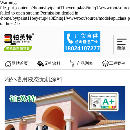
Warning:
file_put_contents(/home/bytpaint11beyetup4a8i5nitq1/wwwroot/source
failed to open stream: Permission denied in
/home/bytpaint11beyetup4a8i5nitq1/wwwroot/source/model/api.class.
on line 217
网站首页
无机涂料
产品列表
工程案例
内外墙用液态无机涂料