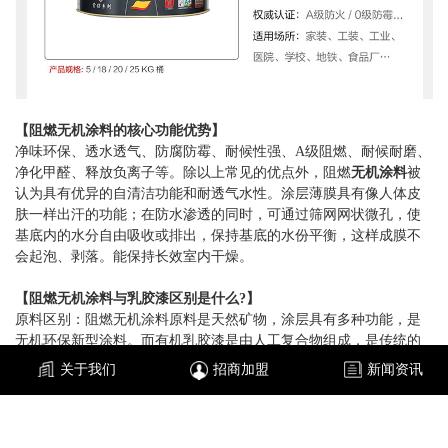
【
阻燃无机涂料
的核心功能优势】
净味环保、透水透气、防腐防霉、耐候性强、
A级阻燃、耐候耐磨、
净化甲醛、释放负离子等。除以上常见的优点外，
阻燃
无机涂料
被
认为具有优异的自清洁功能和耐透气水性。涂层薄膜具有像人体皮
肤一样出汗的功能；在防水渗透的同时，可通过筛网网状微孔，使
基底内的水分自由吸收或排出，保持基底的水份平衡，这样成膜不
会起泡、剥落。能保持长效室内干燥。
【
阻燃无机涂料
与乳胶漆区别是什么
?】
原料区别：
阻燃无机涂料
原料是天然矿物，涂层具有多种功能，是
无机环保新型涂料。而有机乳胶漆是由人工复合物组成，是传统的
有机涂料。
关于我们
招商加盟
新闻资讯
【
阻燃无机涂料
理论耗漆量】
8-10平方米/升/单遍（实际涂装面积因基材表面的粗糙及干燥程度、
施工方法和稀释比例不同，涂布率也有所不同）。