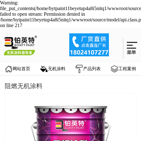
Warning:
file_put_contents(/home/bytpaint11beyetup4a8i5nitq1/wwwroot/source
failed to open stream: Permission denied in
/home/bytpaint11beyetup4a8i5nitq1/wwwroot/source/model/api.class.
on line 217
网站首页
无机涂料
产品列表
工程案例
阻燃无机涂料